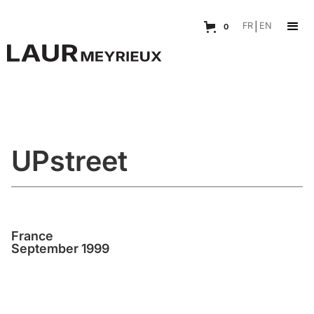
FR
|
EN
0
UPstreet
France
September 1999