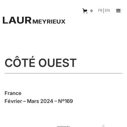
FR
|
EN
0
CÔTÉ OUEST
France
Février – Mars 2024 – Nº169