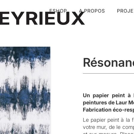
ESHOP
A PROPOS
PROJE
Résonanc
Un papier peint à l
peintures de Laur M
Fabrication éco-res
Le papier peint à la 
DESCRIPTION
votre mur, de le co
Inspiration