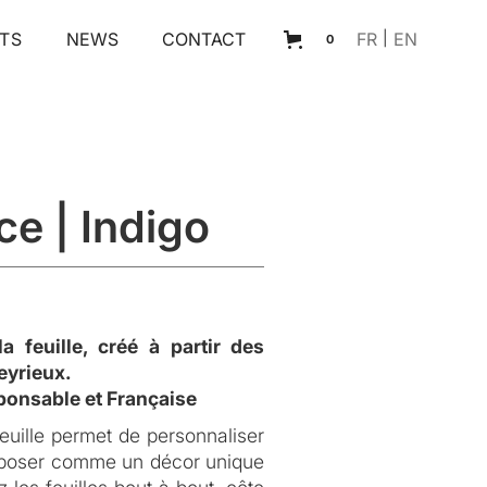
TS
NEWS
CONTACT
FR
|
EN
0
e | Indigo
a feuille, créé à partir des
eyrieux.
ponsable et Française
feuille permet de personnaliser
mposer comme un décor unique