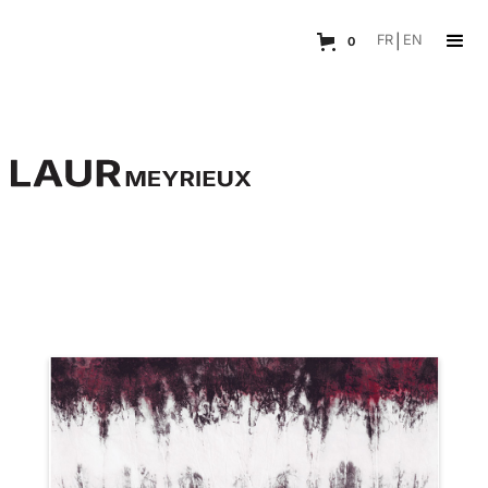
FR
|
EN
0