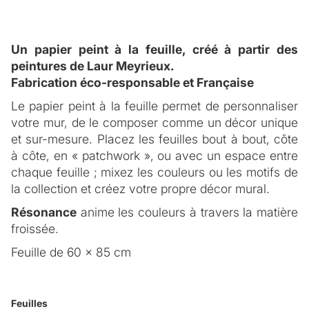
Un papier peint à la feuille, créé à partir des
peintures de Laur Meyrieux.
Fabrication éco-responsable et Française
Le papier peint à la feuille permet de personnaliser
DESCRIPTION
votre mur, de le composer comme un décor unique
Inspiration
et sur-mesure. Placez les feuilles bout à bout, côte
à côte, en « patchwork », ou avec un espace entre
De son expérience de vie au Japon, Laur s’est
chaque feuille ; mixez les couleurs ou les motifs de
POSE ET ENTRETIEN
imprégnée de la sensibilité Japonaise aux
la collection et créez votre propre décor mural.
matériaux vivants, et s’inspire de la technique
La pose du papier peint
traditionnelle ancestrale de teinture ‘Shibori’ pour sa
Résonance
anime les couleurs à travers la matière
Bien que le papier peint intissé soit facile à coller,
collection de papier peint.
froissée.
nous vous conseillons de faire appel à un peintre
Laur s’inscrit dans l’histoire et la tradition du papier
FICHE TECHNIQUE
Feuille de 60 x 85 cm
poseur spécialisé.
peint en privilégiant l’idée de motifs uniques, peint à
Qualité
Vous souhaitez que nous vous conseillons un
la main. La collection est le reflet d’une expression
peintre poseur spécialisé ?
.
CONTACTEZ-NOUS
Un papier peint intissé de qualité ; une finition des
artistique sans limite : la matière se froisse, vibre ;
Feuilles
VOS PROJETS