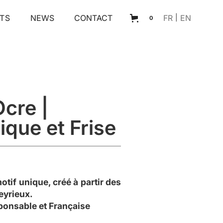
TS
NEWS
CONTACT
FR
|
EN
0
Ocre |
que et Frise
otif unique, créé à partir des
eyrieux.
ponsable et Française