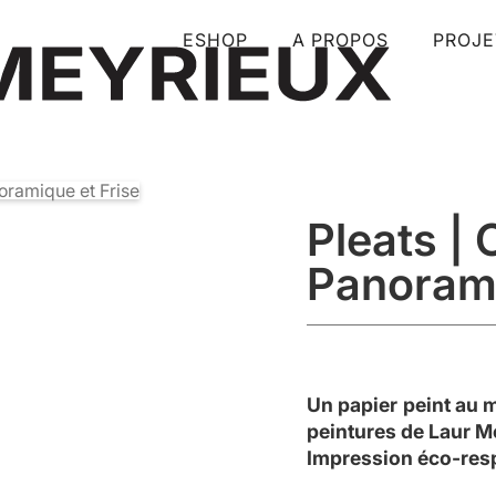
ESHOP
A PROPOS
PROJE
Pleats | 
Panorami
Un papier peint au m
peintures de Laur M
Impression éco-res