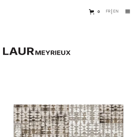
FR
|
EN
0