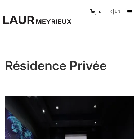
FR
|
EN
0
Résidence Privée