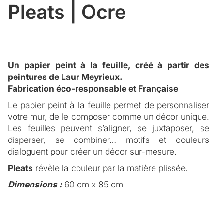
Pleats | Ocre
Un papier peint à la feuille, créé à partir des
peintures de Laur Meyrieux.
Fabrication éco-responsable et Française
DESCRIPTION
Inspiration
Le papier peint à la feuille permet de personnaliser
votre mur, de le composer comme un décor unique.
De son expérience de vie au Japon, Laur s’est
Les feuilles peuvent s’aligner, se juxtaposer, se
POSE ET ENTRETIEN
imprégnée de la sensibilité Japonaise aux
disperser, se combiner… motifs et couleurs
matériaux vivants, et s’inspire de la technique
La pose du papier peint
dialoguent pour créer un décor sur-mesure.
traditionnelle ancestrale de teinture ‘Shibori’ pour sa
Bien que le papier peint intissé soit facile à coller,
collection de papier peint.
Pleats
révèle la couleur par la matière plissée.
nous vous conseillons de faire appel à un peintre
Laur s’inscrit dans l’histoire et la tradition du papier
FICHE TECHNIQUE
Dimensions :
60 cm x 85 cm
poseur spécialisé.
peint en privilégiant l’idée de motifs uniques, peint à
Qualité
Vous souhaitez que nous vous conseillons un
la main. La collection est le reflet d’une expression
peintre poseur spécialisé ?
.
CONTACTEZ-NOUS
Un papier peint intissé de qualité ; une finition des