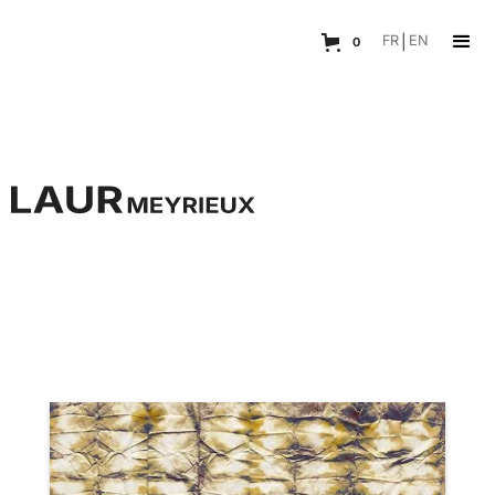
FR
|
EN
0