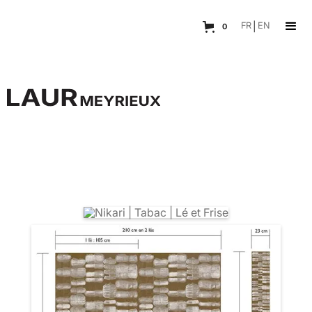
FR
|
EN
0