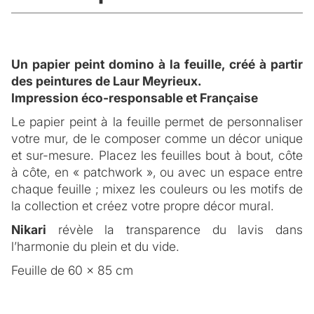
Un papier peint domino à la feuille, créé à partir
des peintures de Laur Meyrieux.
Impression éco-responsable et Française
Le papier peint à la feuille permet de personnaliser
DESCRIPTION
votre mur, de le composer comme un décor unique
Inspiration
et sur-mesure. Placez les feuilles bout à bout, côte
à côte, en « patchwork », ou avec un espace entre
De son expérience de vie au Japon, Laur s’est
chaque feuille ; mixez les couleurs ou les motifs de
POSE ET ENTRETIEN
imprégnée de la sensibilité Japonaise aux
la collection et créez votre propre décor mural.
matériaux vivants, et s’inspire de la technique
La pose du papier peint
traditionnelle ancestrale de teinture ‘Shibori’ pour sa
Nikari
révèle la transparence du lavis dans
Bien que le papier peint intissé soit facile à coller,
collection de papier peint.
l’harmonie du plein et du vide.
nous vous conseillons de faire appel à un peintre
Laur s’inscrit dans l’histoire et la tradition du papier
FICHE TECHNIQUE
Feuille de 60 x 85 cm
poseur spécialisé.
peint en privilégiant l’idée de motifs uniques, peint à
Qualité
Vous souhaitez que nous vous conseillons un
la main. La collection est le reflet d’une expression
peintre poseur spécialisé ?
.
CONTACTEZ-NOUS