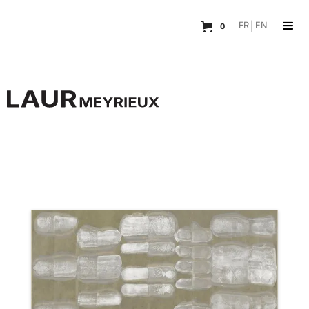
FR
|
EN
0