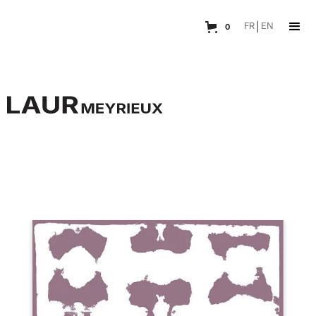
FR
|
EN
0