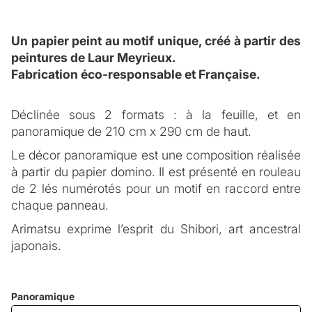
Un papier peint au motif unique, créé à partir des
peintures de Laur Meyrieux.
Fabrication éco-responsable et Française.
DESCRIPTION
Déclinée sous 2 formats : à la feuille, et en
Inspiration
panoramique de 210 cm x 290 cm de haut.
De son expérience de vie au Japon, Laur s’est
Le décor panoramique est une composition réalisée
POSE ET ENTRETIEN
imprégnée de la sensibilité Japonaise aux
à partir du papier domino. Il est présenté en rouleau
matériaux vivants, et s’inspire de la technique
de 2 lés numérotés pour un motif en raccord entre
La pose du papier peint
traditionnelle ancestrale de teinture ‘Shibori’ pour sa
chaque panneau.
Bien que le papier peint intissé soit facile à coller,
collection de papier peint.
Arimatsu exprime l’esprit du Shibori, art ancestral
nous vous conseillons de faire appel à un peintre
Laur s’inscrit dans l’histoire et la tradition du papier
FICHE TECHNIQUE
japonais.
poseur spécialisé.
peint en privilégiant l’idée de motifs uniques, peint à
Qualité
Vous souhaitez que nous vous conseillons un
la main. La collection est le reflet d’une expression
peintre poseur spécialisé ?
.
CONTACTEZ-NOUS
Un papier peint intissé de qualité ; une finition des
artistique sans limite : la matière se froisse, vibre ;
Panoramique
VOS PROJETS
couleurs mate et veloutée.
Une pose standard
la couleur se dilue et prend vie. Ces créations nous