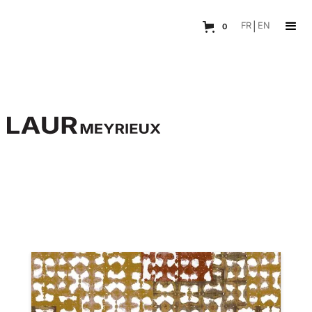
FR
|
EN
0